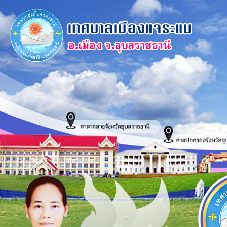
×
หน้า
close
หลัก
ข้อมูล
พื้น
ฐาน
บุคลากร
แผน
ยุทธศาสตร์
ข่าวสาร