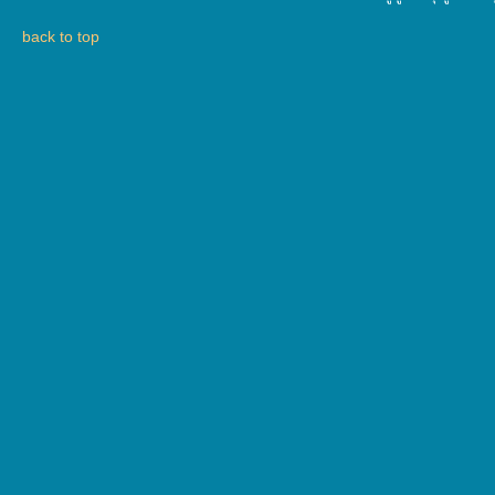
ทุจริต
back to top
มาตรการ
ภายใน
ป้องกัน
การ
ทุจริต
ITA
e-
Service
Q&A