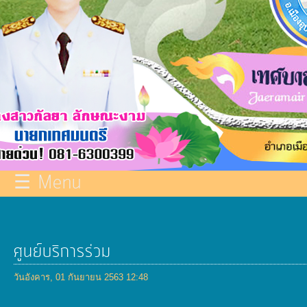
กิจการ
สภา
บริการ
ข้อมูลce
การ
จัดการ
☰ Menu
ความ
รู้
การ
ศูนย์บริการร่วม
ดำเนิน
วันอังคาร, 01 กันยายน 2563 12:48
งาน