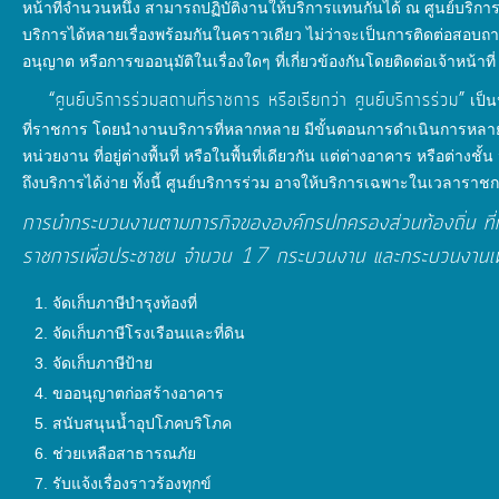
พัฒนา
หน้าที่จำนวนหนึ่ง สามารถปฏิบัติงานให้บริการแทนกันได้ ณ ศูนย์บร
ทรัพยากร
บริการได้หลายเรื่องพร้อมกันในคราวเดียว ไม่ว่าจะเป็นการติดต่อสอบถ
บุคคล
อนุญาต หรือการขออนุมัติในเรื่องใดๆ ที่เกี่ยวข้องกันโดยติดต่อเจ้าหน้าที
“ศูนย์บริการร่วมสถานที่ราชการ หรือเรียกว่า ศูนย์บริการร่วม”
เป็น
ที่ราชการ โดยนำงานบริการที่หลากหลาย มีขั้นตอนการดำเนินการหลายขั้
การ
หน่วยงาน ที่อยู่ต่างพื้นที่ หรือในพื้นที่เดียวกัน แต่ต่างอาคาร หรือต่า
ส่ง
ถึงบริการได้ง่าย ทั้งนี้ ศูนย์บริการร่วม อาจให้บริการเฉพาะในเวลาร
เสริม
การนำกระบวนงานตามภารกิจขององค์กรปกครองส่วนท้องถิ่น ที่
ความ
โปร่งใส
ราชการเพื่อประชาชน จำนวน 17 กระบวนงาน และกระบวนงานเพิ่ม
จัดเก็บภาษีบำรุงท้องที่
การ
จัดเก็บภาษีโรงเรือนและที่ดิน
จัด
จัดเก็บภาษีป้าย
ซื้อ
ขออนุญาตก่อสร้างอาคาร
จัด
สนับสนุนน้ำอุปโภคบริโภค
จ้าง
ช่วยเหลือสาธารณภัย
รับแจ้งเรื่องราวร้องทุกข์