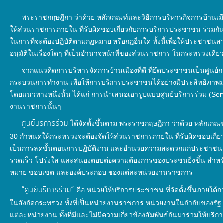
การ
พระราชกฤษฎีกา ว่าด้วย หลักเกณฑ์และวิธีการบริหารกิจการบ้านเมือ
ให้
ให้ส่วนราชการภายใน ที่รับผิดชอบเกี่ยวกับการบริการประชาชน ร่วมกั
บริการ
ในการที่จะต้องปฏิบัติตามกฏหมาย หรือกฎอื่นใด ทั้งนี้เพื่อให้ประช
อนุมัติในเรื่องใดๆ ที่เป็นอำนาจหน้าที่ของส่วนราชการ ในกระทรวงเดียวกั
จากแนวคิดการบริหารจัดการบ้านเมืองที่ดี ที่ยึดประชาชนเป็นศูนย์กลา
แผนการ
กระบวนการทำงาน เพื่อให้การบริการประชาชนได้อย่างมีประสิทธิภาพมาก
ใช้
โดยแนวทางหนึ่งนั้น ได้แก่ การนำเสนอเอารูปแบบศูนย์บริการร่วม (Ser
จ่าย
งานราชการนั้นๆ
งบ
ศูนย์บริการร่วม
ได้จัดตั้งขึ้นตาม พระราชกฤษฎีกา ว่าด้วย หลักเกณฑ
ประมาณ
30 กำหนดให้กระทรวงจะต้องจัดให้ส่วนราชการภายใน ที่รับผิดชอบเกี่ยวก
ประจำ
เป็นการลดขั้นตอนการปฏิบัติงาน และอำนวยความสะดวกแก่ประชาชน โ
ปี
รวดเร็ว โปร่งใส และสนองตอบต่อความต้องการของประชนยิ่งขึ้น สำหรับรู
หมาย ขอบเขต และองค์ประกอบ ของแต่ละหน่วยงานราชการ
การ
“ศูนย์บริการร่วม”
คือ หน่วยให้บริการประชาชน ที่จัดตั้งขึ้นภาย
บริหาร
ในสังกัดกระทรวง ทั้งที่เป็นหน่วยงานราชการ หน่วยงานในกำกับของร
และ
แต่ละหน่วยงาน ทั้งที่มีและไม่มีความเกี่ยวข้องสัมพันธ์กันมาร่วมให้บริกา