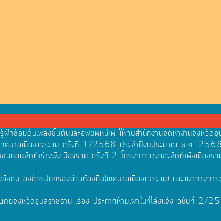
ฝึกซ้อมดับเพลิงขั้นต้นและอพยพหนีไฟ ให้กับสำนักงานจัดหางานจังหวัดอุ
 เทศบาลเมืองแจระแม ครั้งที่ 1/2568 ประจำปีงบประมาณ พ.ศ. 256
าชนก่อนจัดทำร่างผังเมืองรวม ครั้งที่ 2 โครงการวางและจัดทำผังเมืองรว
พทางสังคม องค์กรปกครองส่วนท้องถิ่น(เทศบาลเมืองแจระแม) และแนวทางการ
จังหวัดอุบลราชธานี เรื่อง ประกาศห้ามเผาในที่โล่งแจ้ง ฉบับที่ 2/2