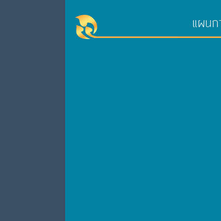
แผนกา