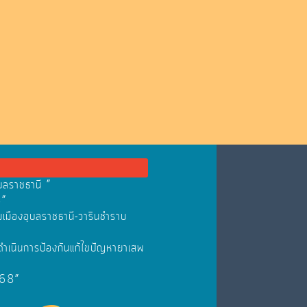
บลราชธานี ”
8”
มเมืองอุบลราชธานี-วารินชำราบ
ดำเนินการป้องกันแก้ไขปัญหายาเสพ
568”